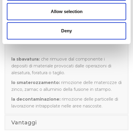
Allow selection
Il processo di sbavatura termica Extrude Hone™
fornisce risultati di alta qualità sui componenti lavorati
che richiedono la rimozione delle imperfezioni create
Deny
dai processi meccanici. Ciò rende il processo TEM
ideale per le seguenti applicazioni di lavorazione:
la sbavatura:
che rimuove dal componente i
depositi di materiale provocati dalle operazioni di
alesatura, foratura o taglio.
lo smaterozzamento:
rimozione delle materozze di
zinco, zamac o alluminio della fusione in stampo.
la decontaminazione:
rimozione delle particelle di
lavorazione intrappolate nelle aree nascoste.
Vantaggi