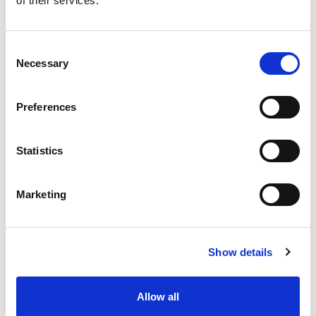
of their services.
Consent
Necessary
Selection
Preferences
Oltre la tecnologia
Statistics
scoprite il prodotto e più: andate alla
pagina del prodotto
Marketing
Go to Product Page
Show details
Allow all
Applicazioni