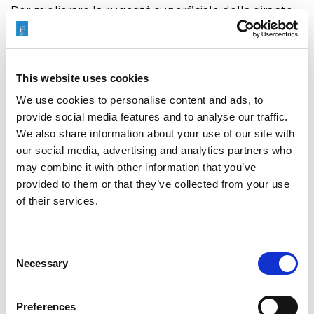
Per migliorare la rugosità superficiale della girante
centrifuga sono disponibili diversi metodi di finitura.
Tra questi, la lucidatura a mano, la vibrazione, la
lavorazione e la sabbiatura. Diversi pro e contro da
This website uses cookies
valutare:
We use cookies to personalise content and ads, to
il costo,
provide social media features and to analyse our traffic.
l’accesso alla manodopera
We also share information about your use of our site with
e l’omogeneità del risultato.
our social media, advertising and analytics partners who
may combine it with other information that you’ve
Se il fluido che trattate è aggressivo a causa di solidi,
provided to them or that they’ve collected from your use
temperatura elevata o carico chimico, ciò contribuirà
of their services.
a prolungarne la durata.
La lucidatura di intricati progetti di palette con
Consent
superfici di visione fuori linea su giranti chiuse sta
Necessary
Selection
diventando sempre più difficile da realizzare.
Fortunatamente, esiste una soluzione in cui la
Preferences