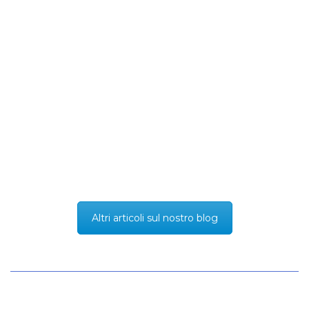
TESTIMONIANZA DELLE
COLATA DI PRECISIONE
BESCAST
Perché il contributo di Extrude Hone vale la pena
Per saperne di più
Altri articoli sul nostro blog