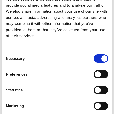
EXTRUDE HONE OFFRE LA SUA
provide social media features and to analyse our traffic.
ESPERIENZA ECM E GST
We also share information about your use of our site with
NELL’AMBITO DI UN CORSO DI
our social media, advertising and analytics partners who
FORMAZIONE ALL’IMTMA
may combine it with other information that you’ve
provided to them or that they’ve collected from your use
of their services.
SEPTEMBER 11, 2024
NO COMMENTS
EVENTS
Consent
Nella produzione moderna, con una
Necessary
Selection
progettazione complessa dei componenti,
materiali difficili da lavorare e requisiti di pulizia
Preferences
rigorosi, la rimozione delle bave rappresenta
una sfida per i produttori.
Statistics
Tra i metodi di sbavatura più efficaci, due
processi non convenzionali –
la lavorazione
Marketing
elettrochimica (ECM) e la sbavatura termica