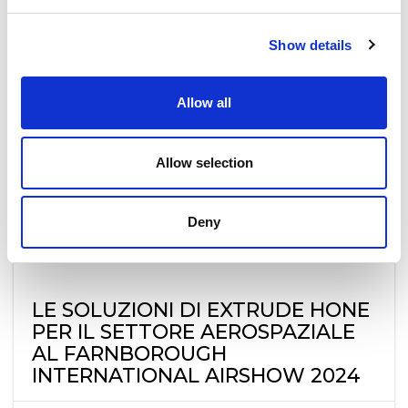
(TEM) – sono soluzioni chiave per la
sbavatura moderna.
Show details
Tuttavia, queste soluzioni chiave
richiedono tecnici qualificati che devono
Allow all
essere formati da veri esperti, come quelli
di Extrude Hone.
Allow selection
READ MORE
Deny
LE SOLUZIONI DI EXTRUDE HONE
PER IL SETTORE AEROSPAZIALE
AL FARNBOROUGH
INTERNATIONAL AIRSHOW 2024