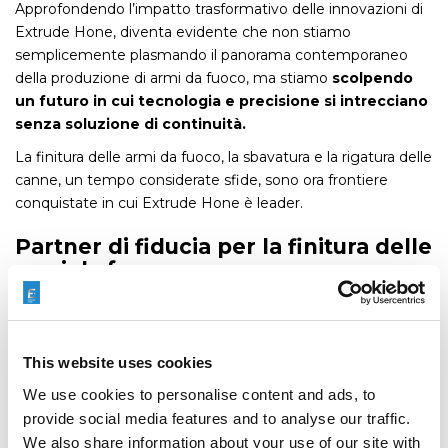
Approfondendo l’impatto trasformativo delle innovazioni di
Extrude Hone, diventa evidente che non stiamo
semplicemente plasmando il panorama contemporaneo
della produzione di armi da fuoco, ma stiamo
scolpendo
un futuro in cui tecnologia e precisione si intrecciano
senza soluzione di continuità.
La finitura delle armi da fuoco, la sbavatura e la rigatura delle
canne, un tempo considerate sfide, sono ora frontiere
conquistate in cui Extrude Hone è leader.
Partner di fiducia per la finitura delle
armi da fuoco
Il nostro impegno per l’eccellenza della tecnologia e della
precisione risuona ben oltre le esigenze immediate di
militari, forze dell’ordine e appassionati di tiro.
This website uses cookies
Risuona nelle sale riunioni, dove le decisioni determinano il
We use cookies to personalise content and ads, to
futuro delle industrie e i leader cercano partner che non si
provide social media features and to analyse our traffic.
limitino a soddisfare gli standard, ma li stabiliscano.
Extrude
We also share information about your use of our site with