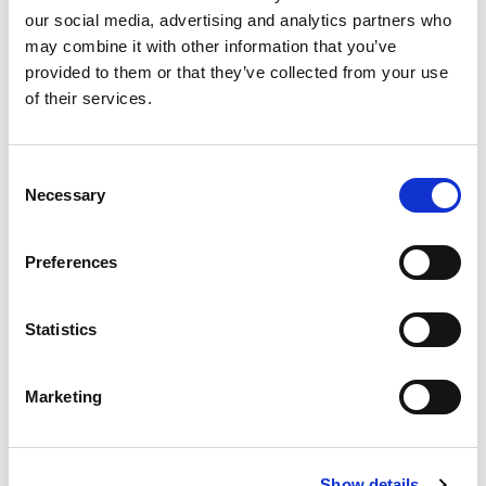
Hone si propone come partner, offrendo un
our social media, advertising and analytics partners who
approccio olistico che coniuga innovazione,
may combine it with other information that you’ve
precisione e affidabilità.
provided to them or that they’ve collected from your use
Abbracciate il potere di trasformazione delle tecnologie
of their services.
all’avanguardia di Extrude Hone, dove ogni componente è
una testimonianza di precisione, ogni processo una
celebrazione dell’innovazione e ogni arma da fuoco un
Consent
capolavoro realizzato per l’eccellenza.
Necessary
Selection
Il paesaggio contemporaneo ci chiama e Extrude Hone è
pronta
a fare da apripista a un futuro in cui tecnologia
Preferences
e artigianato convergono perfettamente.
Statistics
Marketing
Show details