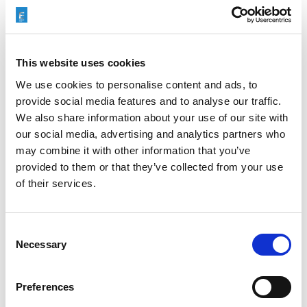
A seconda dei requisiti di finitura, della geometria del
componente, del materiale e del processo di produzione,
This website uses cookies
abbiamo soluzioni per voi.
We use cookies to personalise content and ads, to
provide social media features and to analyse our traffic.
Lavorazione elettrochimica e TEM
We also share information about your use of our site with
per la sbavatura dei dispositivi
our social media, advertising and analytics partners who
medici
may combine it with other information that you’ve
provided to them or that they’ve collected from your use
La
lavorazione elettrochimica
risolve i problemi di
of their services.
sbavatura, raggiatura o sagomatura specifica dei bordi.
La lavorazione elettrochimica è altamente competitiva
rispetto alla lavorazione CNC per l’area intercondiloidea della
Consent
protesi di ginocchio in CoCr (la sezione centrale del box e la
Necessary
Selection
camma). La lavorazione ECM è veloce ed economica
perché la tenacità del materiale non è importante per
Preferences
l’ECM.