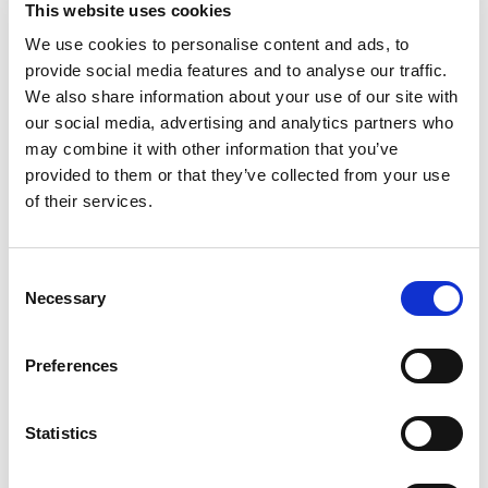
This website uses cookies
l’aumentare delle distanze di tiro.
We use cookies to personalise content and ads, to
Questo articolo esplora le sfide della
provide social media features and to analyse our traffic.
produzione di armi da fuoco e sottolinea
We also share information about your use of our site with
l’importanza cruciale della rigatura per
our social media, advertising and analytics partners who
ottenere la migliore finitura possibile.
may combine it with other information that you’ve
provided to them or that they’ve collected from your use
of their services.
READ MORE
Consent
Necessary
Selection
LE SOLUZIONI DI EXTRUDE HONE
Preferences
PER IL SETTORE AEROSPAZIALE
AL FARNBOROUGH
INTERNATIONAL AIRSHOW 2024
Statistics
JULY 17, 2024
NO COMMENTS
EVENTS