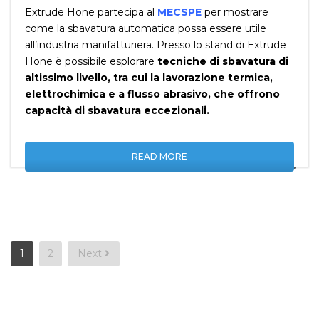
Extrude Hone partecipa al
MECSPE
per mostrare
come la sbavatura automatica possa essere utile
all’industria manifatturiera. Presso lo stand di Extrude
Hone è possibile esplorare
tecniche di sbavatura di
altissimo livello, tra cui la lavorazione termica,
elettrochimica e a flusso abrasivo, che offrono
capacità di sbavatura eccezionali.
READ MORE
Posts
1
2
Next
pagination