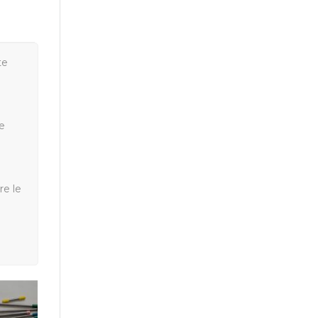
te
e
re le