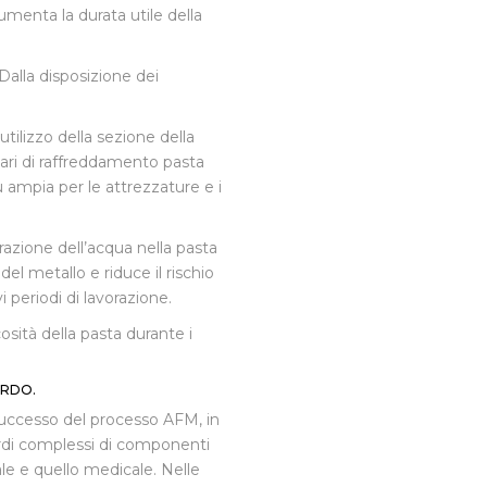
menta la durata utile della
Dalla disposizione dei
tilizzo della sezione della
lari di raffreddamento pasta
iù ampia per le attrezzature e i
razione dell’acqua nella pasta
el metallo e riduce il rischio
i periodi di lavorazione.
cosità della pasta durante i
ORDO.
 successo del processo AFM, in
bordi complessi di componenti
iale e quello medicale. Nelle