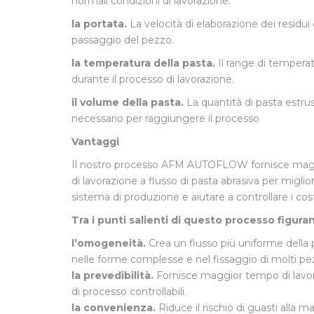
normali condizioni di lavorazione.
la portata.
La velocità di elaborazione dei residui d
passaggio del pezzo.
la temperatura della pasta.
Il range di temperatu
durante il processo di lavorazione.
il volume della pasta.
La quantità di pasta estru
necessario per raggiungere il processo
Vantaggi
Il nostro processo AFM AUTOFLOW fornisce maggi
di lavorazione a flusso di pasta abrasiva per miglior
sistema di produzione e aiutare a controllare i cost
Tra i punti salienti di questo processo figura
l’omogeneità.
Crea un flusso più uniforme della 
nelle forme complesse e nel fissaggio di molti pez
la prevedibilità.
Fornisce maggior tempo di lavora
di processo controllabili.
la convenienza.
Riduce il rischio di guasti alla m