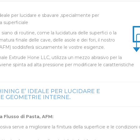
SBAVATURA
EXTRUDE 
USA
MAC
eale per lucidare e sbavare ,specialmente per
HO
a superficiale
EXTRUDE 
HEIGHTS 
siano di routine, come la lucidatura delle superfici o la
ra finale delle cave, delle asole e dei fori, il nostro
EXTRUDE 
 (AFM) soddisferà sicuramente le vostre esigenze.
CALIFORN
nale Extrude Hone LLC, utilizza un mezzo abrasivo per la
viene spinta ad alta pressione per modificare le caratteristiche
EXTRUDE 
EXTRUDE 
NING E’ IDEALE PER LUCIDARE E
LTD – CHI
E GEOMETRIE INTERNE.
EXTRUDE 
JAPAN
 Flusso di Pasta, AFM:
va serve a migliorare la finitura della superficie e le condizioni 