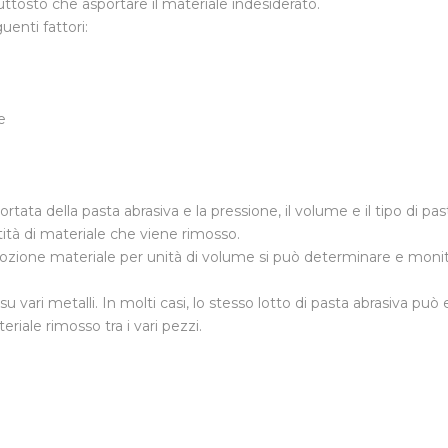
iuttosto che asportare il materiale indesiderato.
uenti fattori:
e
ata della pasta abrasiva e la pressione, il volume e il tipo di past
ità di materiale che viene rimosso.
rimozione materiale per unità di volume si può determinare e moni
su vari metalli. In molti casi, lo stesso lotto di pasta abrasiva può
eriale rimosso tra i vari pezzi.