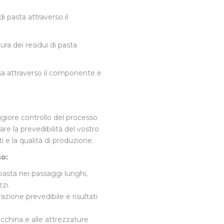
i pasta attraverso il
ra dei residui di pasta
sa attraverso il componente e
ore controllo del processo
are la prevedibilità del vostro
i e la qualità di produzione.
no:
pasta nei passaggi lunghi,
zi.
zione prevedibile e risultati
acchina e alle attrezzature