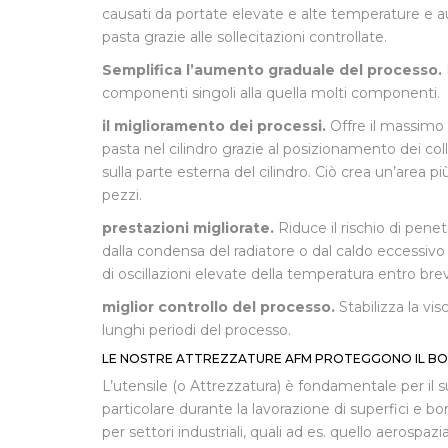
causati da portate elevate e alte temperature e au
pasta grazie alle sollecitazioni controllate.
Semplifica l’aumento graduale del processo.
componenti singoli alla quella molti componenti.
il miglioramento dei processi.
Offre il massimo u
pasta nel cilindro grazie al posizionamento dei col
sulla parte esterna del cilindro. Ciò crea un’area p
pezzi.
prestazioni migliorate.
Riduce il rischio di penet
dalla condensa del radiatore o dal caldo eccessivo d
di oscillazioni elevate della temperatura entro brev
miglior controllo del processo.
Stabilizza la vis
lunghi periodi del processo.
LE NOSTRE ATTREZZATURE AFM PROTEGGONO IL B
L’utensile (o Attrezzatura) è fondamentale per il
particolare durante la lavorazione di superfici e 
per settori industriali, quali ad es. quello aerospaz