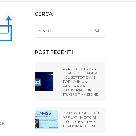
HONE LLC – HUNTLEY –
FUOCCO
CHINE USATE DA EXTRUDE
UTENSILI PER LA PRESSA PER
CERCA
NE
COMPRESSE
RIGATURA DELLA CANNA
HONE LLC – STERLING
Search
– USA
for:
HONE RIVERSIDE
IA – USA
POST RECENTI
HONE INDIA PVT LTD
RAPID + TCT 2026:
L’EVENTO LEADER
NEL SETTORE AM
HONE (SHANGHAI) CO.,
TORNA IN UN
PANORAMA
NA
INDUSTRIALE IN
TRASFORMAZIONE
HONE K.K. MISATO –
ICAM 25: BORDI PIÙ
AFFILATI, MOTORI
PIÙ POTENTI PER
dei
TURBOMACCHINE