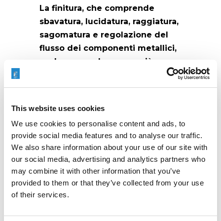
La finitura, che comprende
sbavatura, lucidatura, raggiatura,
sagomatura e regolazione del
flusso dei componenti metallici,
svolge un ruolo ancora più
critico nella produzione.
Il compito è reso più
impegnativo da progetti
This website uses cookies
compatti, forme complesse e
We use cookies to personalise content and ads, to
materiali difficili da lavorare.
provide social media features and to analyse our traffic.
Una corretta finitura dei
We also share information about your use of our site with
componenti metallici migliora la
our social media, advertising and analytics partners who
sicurezza, l’affidabilità e
may combine it with other information that you’ve
l’efficienza dell’intero sistema
provided to them or that they’ve collected from your use
costruito, aumentando così il
of their services.
valore della vostra offerta ai