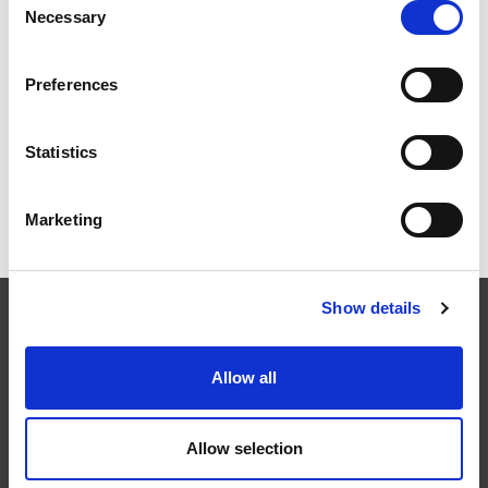
Necessary
Selection
OMTEC 2025: L’EVENTO ORTOPEDICO
IMPERDIBILE PER L’INNOVAZIONE E LA
PERFORMANCE
Preferences
Statistics
LE SOLUZIONI DI EXTRUDE HONE PER IL SETTORE
AEROSPAZIALE AL SALONE INTERNAZIONALE
DELL’AERONAUTICA DI PARIGI 2025
Marketing
Show details
EXTRUDE HONE
Allow all
In settori industriali come quello aerospaziale,
automobilistico, energetico e medicale, la finitura di
precisione dei pezzi lavorati è fondamentale per il
Allow selection
perfezionamento dei livelli di prestazione nel prodotto