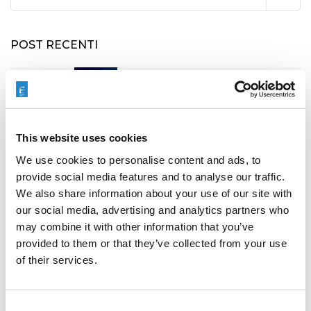
for:
POST RECENTI
RAPID + TCT 2026: L’EVENTO LEADER NEL
SETTORE AM TORNA IN UN PANORAMA
This website uses cookies
INDUSTRIALE IN TRASFORMAZIONE
We use cookies to personalise content and ads, to
provide social media features and to analyse our traffic.
We also share information about your use of our site with
our social media, advertising and analytics partners who
may combine it with other information that you’ve
ICAM 25: BORDI PIÙ AFFILATI, MOTORI PIÙ
POTENTI PER TURBOMACCHINE
provided to them or that they’ve collected from your use
of their services.
Consent