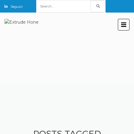
Search
Seguici
for:
POSTS TAGGED