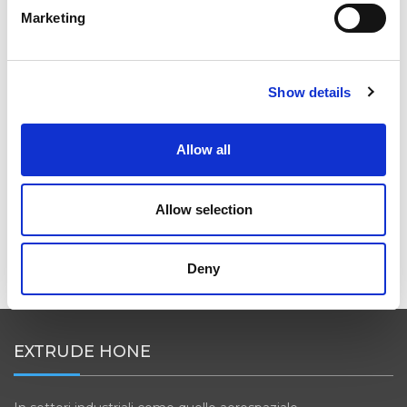
Marketing
Show details
OMTEC 2025: L’EVENTO ORTOPEDICO
IMPERDIBILE PER L’INNOVAZIONE E LA
PERFORMANCE
Allow all
Allow selection
LE SOLUZIONI DI EXTRUDE HONE PER IL SETTORE
AEROSPAZIALE AL SALONE INTERNAZIONALE
DELL’AERONAUTICA DI PARIGI 2025
Deny
EXTRUDE HONE