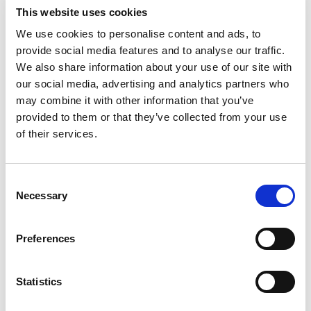
This website uses cookies
CERCA
We use cookies to personalise content and ads, to
Search
provide social media features and to analyse our traffic.
for:
We also share information about your use of our site with
our social media, advertising and analytics partners who
may combine it with other information that you’ve
POST RECENTI
provided to them or that they’ve collected from your use
of their services.
Consent
RAPID + TCT 2026: L’EVENTO LEADER NEL
SETTORE AM TORNA IN UN PANORAMA
Necessary
Selection
INDUSTRIALE IN TRASFORMAZIONE
Preferences
Statistics
ICAM 25: BORDI PIÙ AFFILATI, MOTORI PIÙ
POTENTI PER TURBOMACCHINE