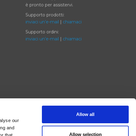
è pronto per assistervi.
Supporto prodotti:
inviaci un’e-mail
|
chiamaci
Supporto ordini:
inviaci un’e-mail
|
chiamaci
Allow all
alyse our
ing and
Allow selection
r that