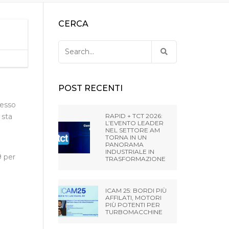
HONE LLC – HUNTLEY –
FUOCCO
CHINE USATE DA EXTRUDE
UTENSILI PER LA PRESSA PER
CERCA
NE
COMPRESSE
RIGATURA DELLA CANNA
HONE LLC – STERLING
Search
– USA
for:
HONE RIVERSIDE
IA – USA
POST RECENTI
cesso
HONE INDIA PVT LTD
 sta
RAPID + TCT 2026:
L’EVENTO LEADER
NEL SETTORE AM
HONE (SHANGHAI) CO.,
TORNA IN UN
PANORAMA
NA
INDUSTRIALE IN
9 per
TRASFORMAZIONE
HONE K.K. MISATO –
ICAM 25: BORDI PIÙ
AFFILATI, MOTORI
PIÙ POTENTI PER
TURBOMACCHINE