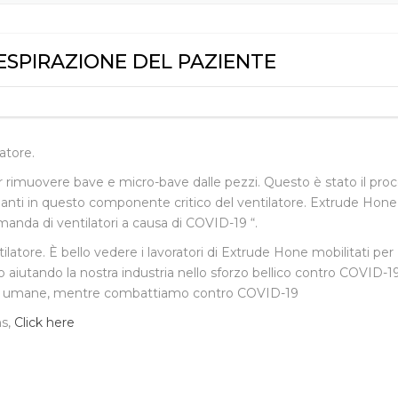
SBAVATURA
EXTRUDE 
USA
MAC
HO
ESPIRAZIONE DEL PAZIENTE
EXTRUDE 
HEIGHTS 
EXTRUDE 
CALIFORN
atore.
 rimuovere bave e micro-bave dalle pezzi. Questo è stato il pro
EXTRUDE 
nti in questo componente critico del ventilatore. Extrude Hone
anda di ventilatori a causa di COVID-19 “.
EXTRUDE 
latore. È bello vedere i lavoratori di Extrude Hone mobilitati per
LTD – CHI
 aiutando la nostra industria nello sforzo bellico contro COVID-1
e vite umane, mentre combattiamo contro COVID-19
EXTRUDE 
JAPAN
ns,
Click here