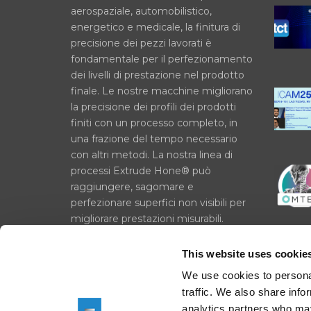
aerospaziale, automobilistico,
energetico e medicale, la finitura di
precisione dei pezzi lavorati è
fondamentale per il perfezionamento
dei livelli di prestazione nel prodotto
finale. Le nostre macchine migliorano
la precisione dei profili dei prodotti
finiti con un processo completo, in
una frazione del tempo necessario
con altri metodi. La nostra linea di
processi Extrude Hone® può
raggiungere, sagomare e
perfezionare superfici non visibili per
migliorare prestazioni misurabili.
Privacy Policy
This website uses cookie
Cookie Policy
We use cookies to personal
Imprint
traffic. We also share info
analytics partners who may
Condizioni di acquisto