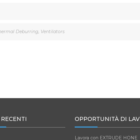
hermal Deburring
,
Ventilators
 RECENTI
OPPORTUNITÀ DI LA
Lavora con EXTRUDE HONE