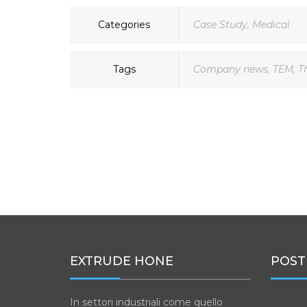
Categories
Case Study
,
Medical
Tags
Company news
,
TEM
,
T
EXTRUDE HONE
POST
In settori industriali come quello